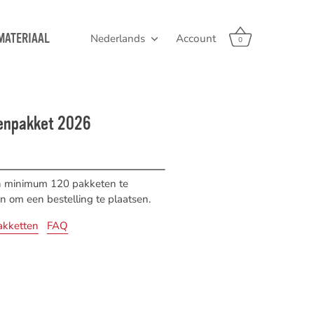
MATERIAAL
Nederlands
Account
Taal
0
enpakket 2026
en minimum 120 pakketen te
om een bestelling te plaatsen.
akketten
FAQ