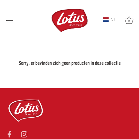
NL
0
Meteen
naar
de
Sorry, er bevinden zich geen producten in deze collectie
content