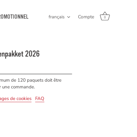
ROMOTIONNEL
français
Compte
Langue
0
enpakket 2026
imum de 120 paquets doit être
er une commande.
ages de cookies
FAQ