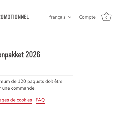
ROMOTIONNEL
français
Compte
Langue
0
enpakket 2026
imum de 120 paquets doit être
er une commande.
ages de cookies
FAQ